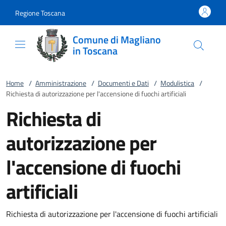
Vai al contenuto
accedi al menu
footer.enter
Regione Toscana
Comune di Magliano
in Toscana
Home
/
Amministrazione
/
Documenti e Dati
/
Modulistica
/
Richiesta di autorizzazione per l'accensione di fuochi artificiali
Richiesta di
autorizzazione per
l'accensione di fuochi
artificiali
Richiesta di autorizzazione per l'accensione di fuochi artificiali