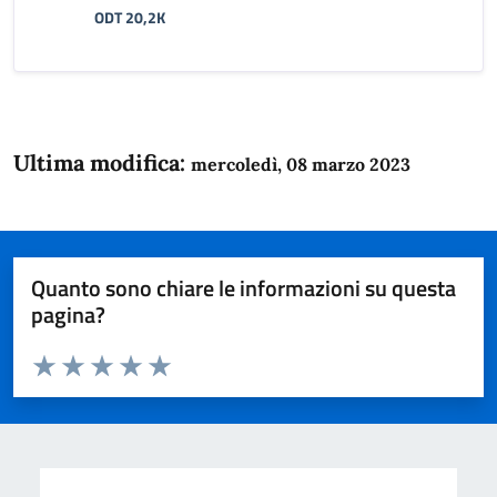
ODT 20,2K
Ultima modifica:
mercoledì, 08 marzo 2023
Quanto sono chiare le informazioni su questa
pagina?
Valuta da 1 a 5 stelle la pagina
Domanda
Valuta 1 stelle su 5
Valuta 2 stelle su 5
Valuta 3 stelle su 5
Valuta 4 stelle su 5
Valuta 5 stelle su 5