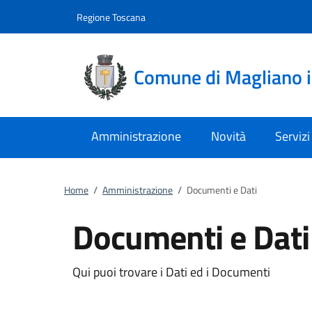
Vai al contenuto
accedi al menu
footer.enter
Regione Toscana
Comune di Magliano 
Amministrazione
Novità
Servizi
Home
/
Amministrazione
/
Documenti e Dati
Documenti e Dati
Qui puoi trovare i Dati ed i Documenti