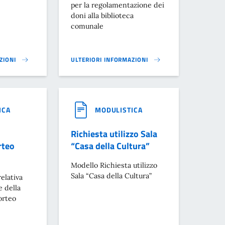
per la regolamentazione dei
doni alla biblioteca
comunale
ZIONI
ULTERIORI INFORMAZIONI
ILITÀ}
MODULO PER LA REGOLAMENTAZIONE DEI DONI AL
ICA
MODULISTICA
Richiesta utilizzo Sala
rteo
“Casa della Cultura”
Modello Richiesta utilizzo
Sala “Casa della Cultura”
elativa
 della
orteo