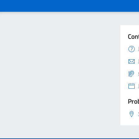
Con
Prob