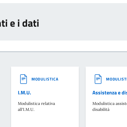
i e i dati
MODULISTICA
MODULIST
I.M.U.
Assistenza e di
Modulistica relativa
Modulistica assist
all'I.M.U.
disabilità