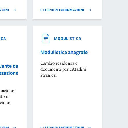
ZIONI
ULTERIORI INFORMAZIONI
OCESSIONE CORTEO FIACCOLATA}
RICHIESTA UTILIZZO SALA “CASA DELLA CULTURA”}
ICA
MODULISTICA
Modulistica anagrafe
Cambio residenza e
vante da
documenti per cittadini
zzazione
stranieri
gnazione
nte da
azione
ZIONI
ULTERIORI INFORMAZIONI