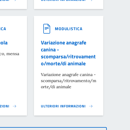
TIFICIALI}
GNAZIONE CONTRIBUTO DERIVANTE DA OPERE DI URBANIZZAZIONE SECOND
MODULISTICA ANAGRAFE}
ICA
MODULISTICA
uola
Variazione anagrafe
canina -
ico, mensa
scomparsa/ritrovament
o/morte/di animale
Variazione anagrafe canina -
scomparsa/ritrovamento/m
orte/di animale
ZIONI
ULTERIORI INFORMAZIONI
LA}
VARIAZIONE ANAGRAFE CANINA - SCOMPARSA/RI