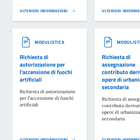
ULTERIORI INFORMAZIONI
ULTERIORI INFORMA
CACCIA E PESCA}
COMUNICAZIONE PR
MODULISTICA
MODULIST
Richiesta di
Richiesta di
autorizzazione per
assegnazione
l'accensione di fuochi
contributo deri
artificiali
opere di urbani
secondaria
Richiesta di autorizzazione
per l'accensione di fuochi
Richiesta di asse
artificiali
contributo deriva
opere di urbanizz
secondaria
ULTERIORI INFORMAZIONI
ULTERIORI INFORMA