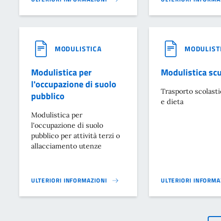
RICHIESTA DI AUTORIZZAZIONE PER L'ACCENSIONE DI FUOCHI AR
RICHIESTA DI ASSE
MODULISTICA
MODULIST
Modulistica per
Modulistica sc
l'occupazione di suolo
Trasporto scolast
pubblico
e dieta
Modulistica per
l'occupazione di suolo
pubblico per attività terzi o
allacciamento utenze
ULTERIORI INFORMAZIONI
ULTERIORI INFORMA
MODULISTICA PER L'OCCUPAZIONE DI SUOLO PUBBLICO}
MODULISTICA SCUO