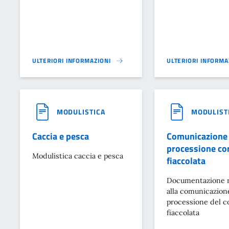
ULTERIORI INFORMAZIONI
ULTERIORI INFORMA
I.M.U.}
ASSISTENZA E DISAB
MODULISTICA
MODULIST
Caccia e pesca
Comunicazione
processione co
Modulistica caccia e pesca
fiaccolata
Documentazione r
alla comunicazione
processione del c
fiaccolata