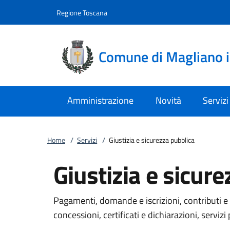
Vai al contenuto
accedi al menu
footer.enter
Regione Toscana
Comune di Magliano 
Amministrazione
Novità
Servizi
Home
/
Servizi
/
Giustizia e sicurezza pubblica
Giustizia e sicur
Pagamenti, domande e iscrizioni, contributi e 
concessioni, certificati e dichiarazioni, servizi 