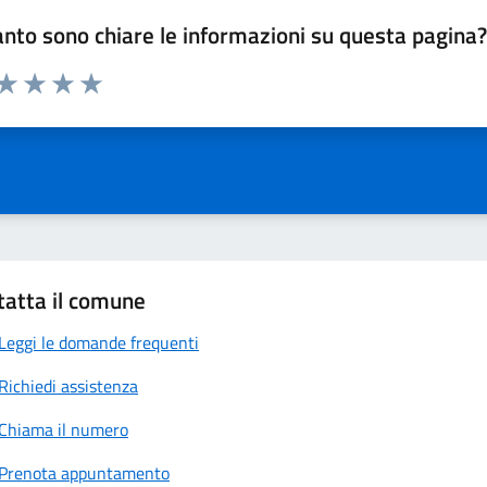
nto sono chiare le informazioni su questa pagina
 da 1 a 5 stelle la pagina
anda
ta 1 stelle su 5
Valuta 2 stelle su 5
Valuta 3 stelle su 5
Valuta 4 stelle su 5
Valuta 5 stelle su 5
tatta il comune
Leggi le domande frequenti
Richiedi assistenza
Chiama il numero
Prenota appuntamento