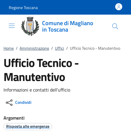
Vai al contenuto
accedi al menu
footer.enter
Regione Toscana
Comune di Magliano
in Toscana
Home
/
Amministrazione
/
Uffici
/
Ufficio Tecnico - Manutentivo
Ufficio Tecnico -
Manutentivo
Informazioni e contatti dell'ufficio
Condividi
Argomenti
Risposta alle emergenze