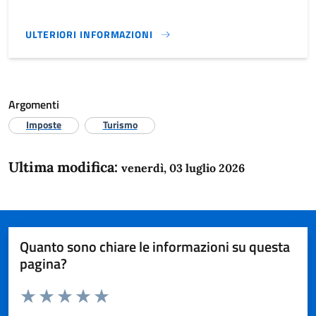
ULTERIORI INFORMAZIONI
IMPOSTA DI SOGGIORNO}
Argomenti
Imposte
Turismo
Ultima modifica:
venerdì, 03 luglio 2026
Quanto sono chiare le informazioni su questa
pagina?
Valuta da 1 a 5 stelle la pagina
Domanda
Valuta 1 stelle su 5
Valuta 2 stelle su 5
Valuta 3 stelle su 5
Valuta 4 stelle su 5
Valuta 5 stelle su 5