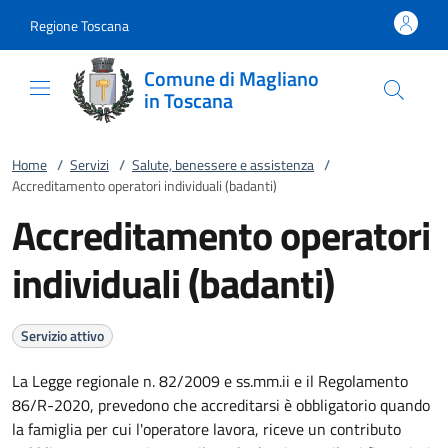
Vai al contenuto
accedi al menu
footer.enter
Regione Toscana
Comune di Magliano
in Toscana
Home
/
Servizi
/
Salute, benessere e assistenza
/
Accreditamento operatori individuali (badanti)
Accreditamento operatori
individuali (badanti)
Servizio attivo
La Legge regionale n. 82/2009 e ss.mm.ii e il Regolamento
86/R-2020, prevedono che accreditarsi è obbligatorio quando
la famiglia per cui l'operatore lavora, riceve un contributo