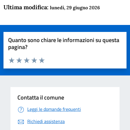
Ultima modifica:
lunedì, 29 giugno 2026
Quanto sono chiare le informazioni su questa
pagina?
Valuta da 1 a 5 stelle la pagina
Domanda
Valuta 1 stelle su 5
Valuta 2 stelle su 5
Valuta 3 stelle su 5
Valuta 4 stelle su 5
Valuta 5 stelle su 5
Contatta il comune
Leggi le domande frequenti
Richiedi assistenza