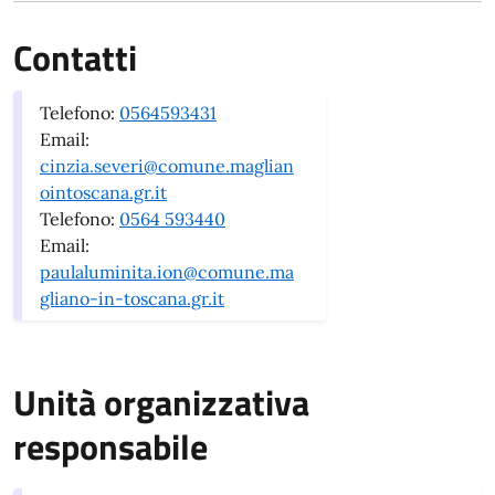
Contatti
Telefono:
0564593431
Email:
cinzia.severi@comune.maglian
ointoscana.gr.it
Telefono:
0564 593440
Email:
paulaluminita.ion@comune.ma
gliano-in-toscana.gr.it
Unità organizzativa
responsabile