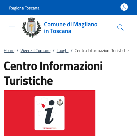
Vai al contenuto
accedi al menu
footer.enter
Regione Toscana
Comune di Magliano
in Toscana
Home
/
Vivere il Comune
/
Luoghi
/
Centro Informazioni Turistiche
Centro Informazioni
Turistiche