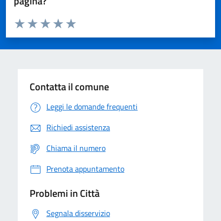
pagina?
Valuta da 1 a 5 stelle la pagina
Domanda
Valuta 1 stelle su 5
Valuta 2 stelle su 5
Valuta 3 stelle su 5
Valuta 4 stelle su 5
Valuta 5 stelle su 5
Contatta il comune
Leggi le domande frequenti
Richiedi assistenza
Chiama il numero
Prenota appuntamento
Problemi in Città
Segnala disservizio