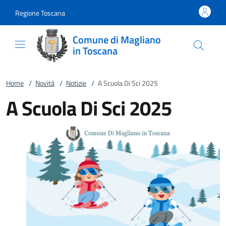
Vai al contenuto
accedi al menu
footer.enter
Regione Toscana
Comune di Magliano
in Toscana
Home
/
Novità
/
Notizie
/
A Scuola Di Sci 2025
A Scuola Di Sci 2025