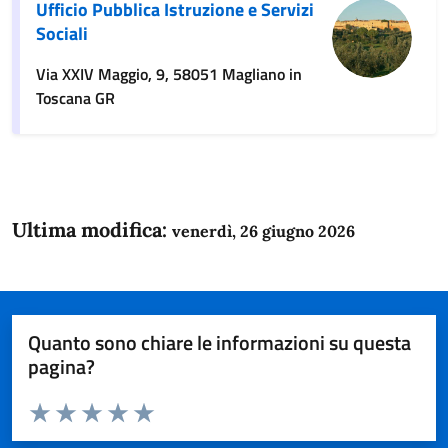
Ufficio Pubblica Istruzione e Servizi
Sociali
Via XXIV Maggio, 9, 58051 Magliano in
Toscana GR
Ultima modifica:
venerdì, 26 giugno 2026
Quanto sono chiare le informazioni su questa
pagina?
Valuta da 1 a 5 stelle la pagina
Domanda
Valuta 1 stelle su 5
Valuta 2 stelle su 5
Valuta 3 stelle su 5
Valuta 4 stelle su 5
Valuta 5 stelle su 5