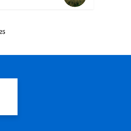
025
?