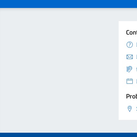
Con
Prob