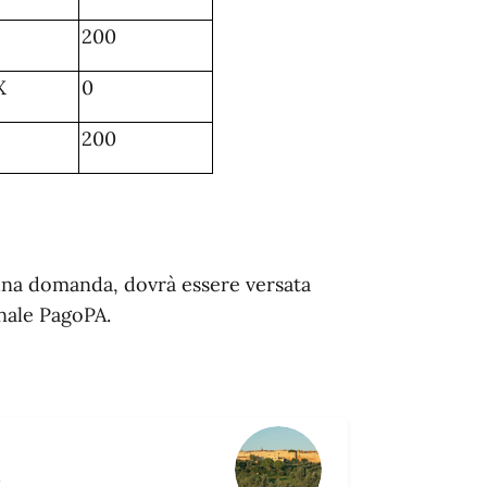
200
X
0
200
scuna domanda, dovrà essere versata
anale PagoPA.
R