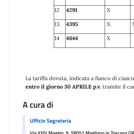
12
4291
X
13
4395
X
14
4644
X
La tariffa dovuta, indicata a fianco di cia
entro il giorno 30 APRILE p.v.
tramite il c
A cura di
Ufficio Segreteria
Via XXIV Maggio, 9, 58051 Magliano in Toscana G