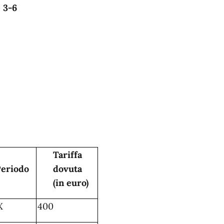
e 3-6
Tariffa
eriodo
dovuta
(in euro)
X
400