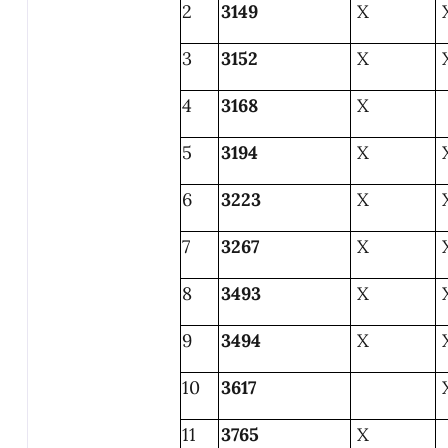
2
3149
X
3
3152
X
4
3168
X
5
3194
X
6
3223
X
7
3267
X
8
3493
X
9
3494
X
10
3617
11
3765
X