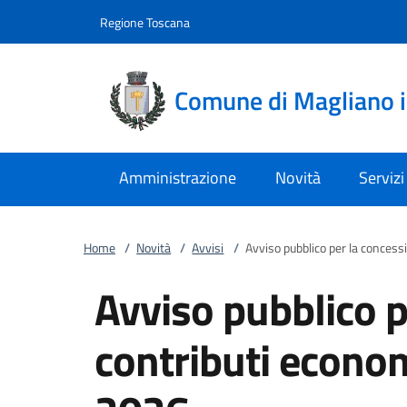
Vai al contenuto
accedi al menu
footer.enter
Regione Toscana
Comune di Magliano 
Amministrazione
Novità
Servizi
Home
/
Novità
/
Avvisi
/
Avviso pubblico per la concess
Avviso pubblico p
contributi econom