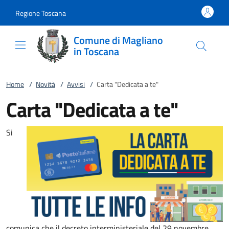
Vai al contenuto
accedi al menu
footer.enter
Regione Toscana
Comune di Magliano
in Toscana
Home
/
Novità
/
Avvisi
/
Carta "Dedicata a te"
Carta "Dedicata a te"
Si
comunica che il decreto interministeriale del 29 novembre