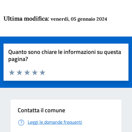
Ultima modifica:
venerdì, 05 gennaio 2024
Quanto sono chiare le informazioni su questa
pagina?
Valuta da 1 a 5 stelle la pagina
Domanda
Valuta 1 stelle su 5
Valuta 2 stelle su 5
Valuta 3 stelle su 5
Valuta 4 stelle su 5
Valuta 5 stelle su 5
Contatta il comune
Leggi le domande frequenti