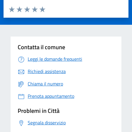
Valuta da 1 a 5 stelle la pagina
Domanda
Valuta 1 stelle su 5
Valuta 2 stelle su 5
Valuta 3 stelle su 5
Valuta 4 stelle su 5
Valuta 5 stelle su 5
Contatta il comune
Leggi le domande frequenti
Richiedi assistenza
Chiama il numero
Prenota appuntamento
Problemi in Città
Segnala disservizio