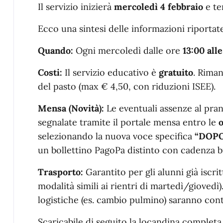
Il servizio inizierà
mercoledì 4 febbraio
e te
Ecco una sintesi delle informazioni riportate
Quando:
Ogni mercoledì dalle ore
13:00 alle
Costi:
Il servizio educativo è
gratuito
. Riman
del pasto (max € 4,50, con riduzioni ISEE).
Mensa (Novità):
Le eventuali assenze al pra
segnalate tramite il portale mensa entro le
o
selezionando la nuova voce specifica
“DOP
un bollettino PagoPa distinto con cadenza b
Trasporto:
Garantito per gli alunni già iscrit
modalità simili ai rientri di martedì/giovedì)
logistiche (es. cambio pulmino) saranno conta
Scaricabile di seguito la locandina completa c