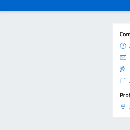
Con
Prob