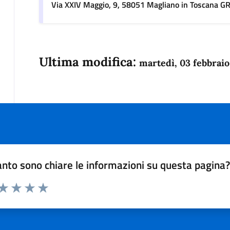
Via XXIV Maggio, 9, 58051 Magliano in Toscana G
Ultima modifica:
martedì, 03 febbrai
nto sono chiare le informazioni su questa pagina
 da 1 a 5 stelle la pagina
anda
ta 1 stelle su 5
Valuta 2 stelle su 5
Valuta 3 stelle su 5
Valuta 4 stelle su 5
Valuta 5 stelle su 5