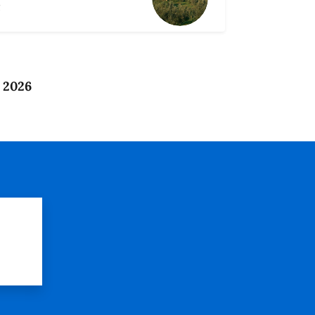
R
o 2026
?