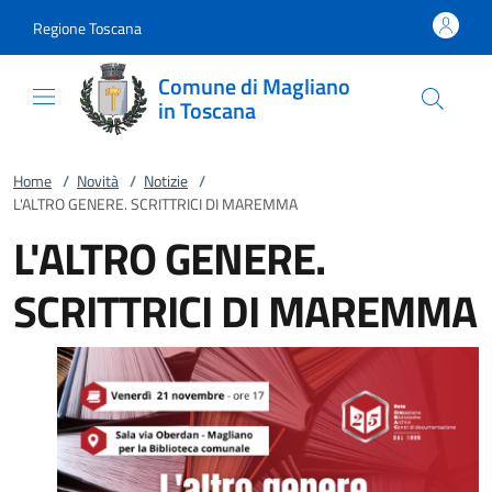
Vai al contenuto
accedi al menu
footer.enter
Regione Toscana
Comune di Magliano
in Toscana
Home
/
Novità
/
Notizie
/
L'ALTRO GENERE. SCRITTRICI DI MAREMMA
L'ALTRO GENERE.
SCRITTRICI DI MAREMMA