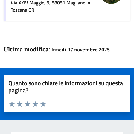
Via XXIV Maggio, 9, 58051 Magliano in
Toscana GR
Ultima modifica:
lunedì, 17 novembre 2025
Quanto sono chiare le informazioni su questa
pagina?
Valuta da 1 a 5 stelle la pagina
Domanda
Valuta 1 stelle su 5
Valuta 2 stelle su 5
Valuta 3 stelle su 5
Valuta 4 stelle su 5
Valuta 5 stelle su 5