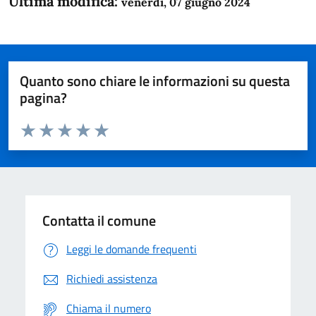
Ultima modifica:
venerdì, 07 giugno 2024
Quanto sono chiare le informazioni su questa
pagina?
Valuta da 1 a 5 stelle la pagina
Domanda
Valuta 1 stelle su 5
Valuta 2 stelle su 5
Valuta 3 stelle su 5
Valuta 4 stelle su 5
Valuta 5 stelle su 5
Contatta il comune
Leggi le domande frequenti
Richiedi assistenza
Chiama il numero