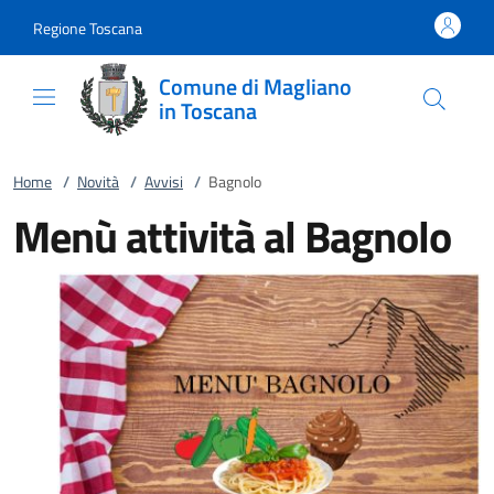
Vai al contenuto
accedi al menu
footer.enter
Regione Toscana
Comune di Magliano
in Toscana
Home
/
Novità
/
Avvisi
/
Bagnolo
Menù attività al Bagnolo