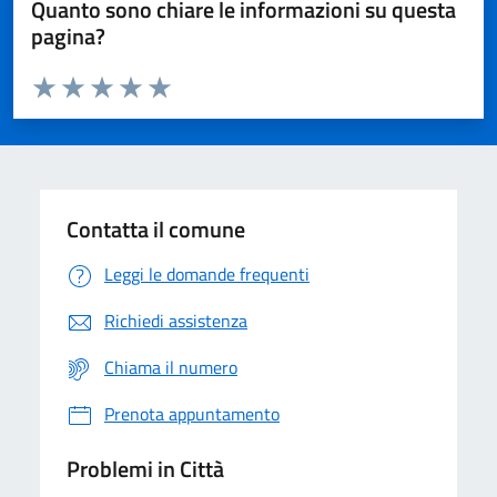
Quanto sono chiare le informazioni su questa
pagina?
Valuta da 1 a 5 stelle la pagina
Domanda
Valuta 1 stelle su 5
Valuta 2 stelle su 5
Valuta 3 stelle su 5
Valuta 4 stelle su 5
Valuta 5 stelle su 5
Contatta il comune
Leggi le domande frequenti
Richiedi assistenza
Chiama il numero
Prenota appuntamento
Problemi in Città