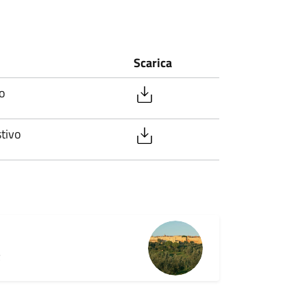
Scarica
o
tivo
R