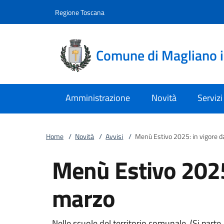
Vai al contenuto
accedi al menu
footer.enter
Regione Toscana
Comune di Magliano 
Amministrazione
Novità
Servizi
Home
/
Novità
/
Avvisi
/
Menù Estivo 2025: in vigore d
Menù Estivo 2025:
marzo
Nelle scuole del territorio comunale. (Si parte