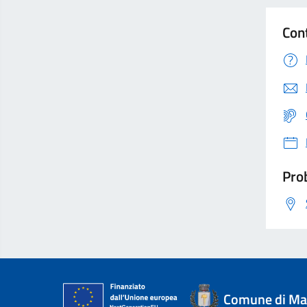
Con
Prob
Comune di Mag