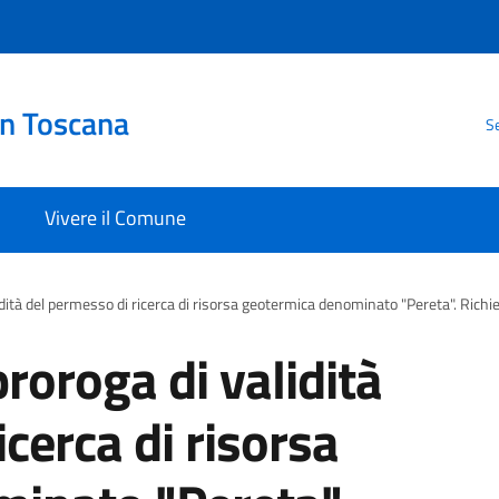
in Toscana
Se
Vivere il Comune
idità del permesso di ricerca di risorsa geotermica denominato "Pereta". Richi
roroga di validità
cerca di risorsa