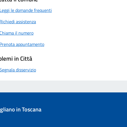
Leggi le domande frequenti
Richiedi assistenza
Chiama il numero
Prenota appuntamento
lemi in Città
Segnala disservizio
liano in Toscana