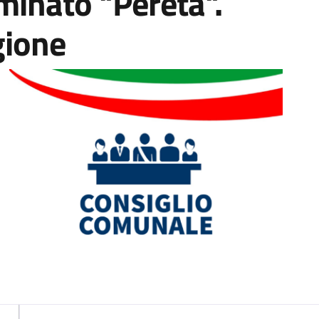
inato "Pereta".
gione