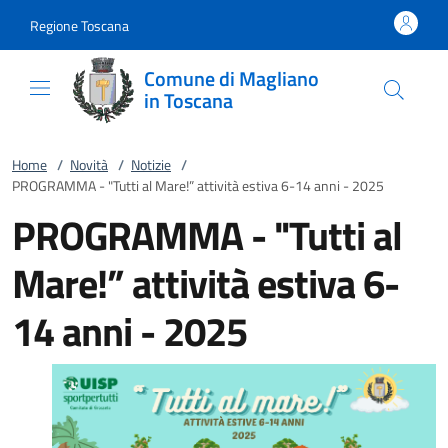
Vai al contenuto
accedi al menu
footer.enter
Regione Toscana
Comune di Magliano
in Toscana
Home
/
Novità
/
Notizie
/
PROGRAMMA - "Tutti al Mare!” attività estiva 6-14 anni - 2025
PROGRAMMA - "Tutti al
Mare!” attività estiva 6-
14 anni - 2025