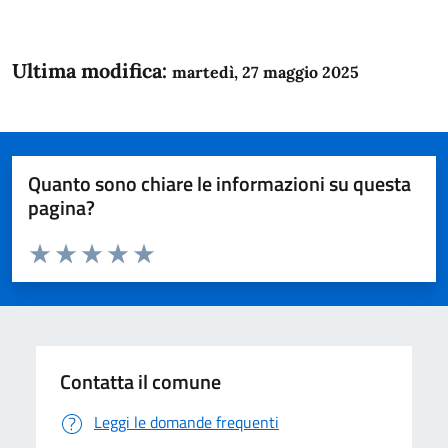
Ultima modifica:
martedì, 27 maggio 2025
Quanto sono chiare le informazioni su questa
pagina?
Valuta da 1 a 5 stelle la pagina
Domanda
Valuta 1 stelle su 5
Valuta 2 stelle su 5
Valuta 3 stelle su 5
Valuta 4 stelle su 5
Valuta 5 stelle su 5
Contatta il comune
Leggi le domande frequenti