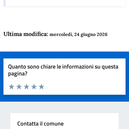
Ultima modifica:
mercoledì, 24 giugno 2026
Quanto sono chiare le informazioni su questa
pagina?
Valuta da 1 a 5 stelle la pagina
Domanda
Valuta 1 stelle su 5
Valuta 2 stelle su 5
Valuta 3 stelle su 5
Valuta 4 stelle su 5
Valuta 5 stelle su 5
Contatta il comune