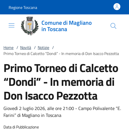
Vai al contenuto
accedi al menu
footer.enter
Regione Toscana
Comune di Magliano
in Toscana
Home
/
Novità
/
Notizie
/
Primo Torneo di Calcetto “Dondi” - In memoria di Don Isacco Pezzotta
Primo Torneo di Calcetto
“Dondi” - In memoria di
Don Isacco Pezzotta
Giovedì 2 luglio 2026, alle ore 21:00 - Campo Polivalente “E.
Farini” di Magliano in Toscana
Data di Pubblicazione