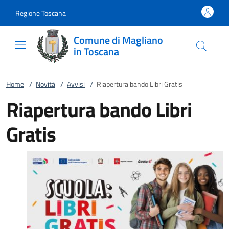
Vai al contenuto
accedi al menu
footer.enter
Regione Toscana
Comune di Magliano
in Toscana
Home
/
Novità
/
Avvisi
/
Riapertura bando Libri Gratis
Riapertura bando Libri
Gratis