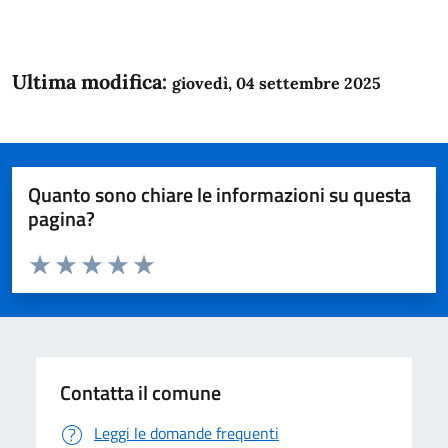
Ultima modifica:
giovedì, 04 settembre 2025
Quanto sono chiare le informazioni su questa
pagina?
Valuta da 1 a 5 stelle la pagina
Domanda
Valuta 1 stelle su 5
Valuta 2 stelle su 5
Valuta 3 stelle su 5
Valuta 4 stelle su 5
Valuta 5 stelle su 5
Contatta il comune
Leggi le domande frequenti