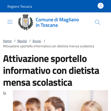
Vai al contenuto
accedi al menu
footer.enter
Regione Toscana
Comune di Magliano
in Toscana
Home
/
Novità
/
Avvisi
/
Attivazione sportello informativo con dietista mensa scolastica
Attivazione sportello
informativo con dietista
mensa scolastica
Si