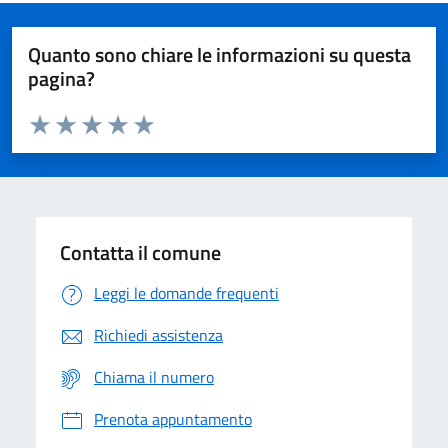
Quanto sono chiare le informazioni su questa
pagina?
Valuta da 1 a 5 stelle la pagina
Domanda
Valuta 1 stelle su 5
Valuta 2 stelle su 5
Valuta 3 stelle su 5
Valuta 4 stelle su 5
Valuta 5 stelle su 5
Contatta il comune
Leggi le domande frequenti
Richiedi assistenza
Chiama il numero
Prenota appuntamento